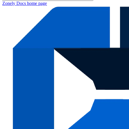
Zonely Docs
home page