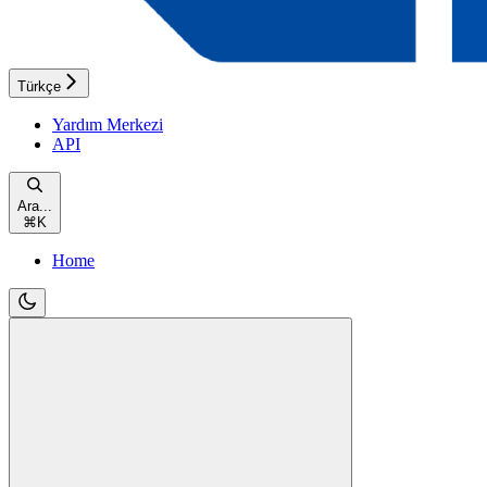
Türkçe
Yardım Merkezi
API
Ara...
⌘
K
Home